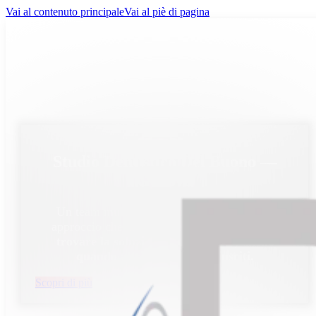
Vai al contenuto principale
Vai al piè di pagina
Studio Dentistico Del Buono —
Genova
Un team multidisciplinare selezionato. Un
approccio che mette al centro una cosa sola:
trovare la soluzione giusta per te, anche
quando altri non ci sono riusciti.
Scopri di più