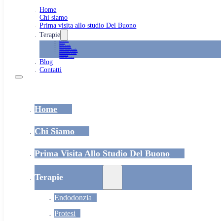
Home
Chi siamo
Prima visita allo studio Del Buono
Terapie
Endodonzia
Protesi
Igiene dentale
Parodontologia
Sbiancamento dentale
Odontoiatria pediatrica
Implantologia dentale
Ortodonzia
Medicina estetica
Blog
Contatti
Home
Chi Siamo
Prima Visita Allo Studio Del Buono
Terapie
Endodonzia
Protesi