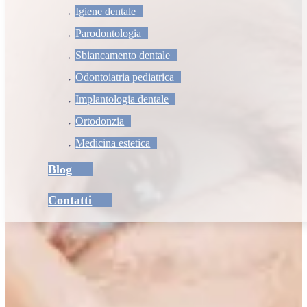
Igiene dentale
Parodontologia
Sbiancamento dentale
Odontoiatria pediatrica
Implantologia dentale
Ortodonzia
Medicina estetica
Blog
Contatti