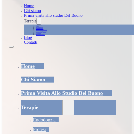
Home
Chi siamo
Prima visita allo studio Del Buono
Terapie
Endodonzia
Protesi
Igiene dentale
Parodontologia
Sbiancamento dentale
Odontoiatria pediatrica
Implantologia dentale
Ortodonzia
Medicina estetica
Blog
Contatti
Home
Chi Siamo
Prima Visita Allo Studio Del Buono
Terapie
Endodonzia
Protesi