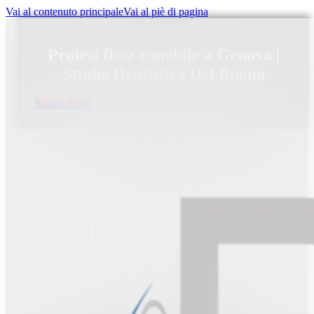
Vai al contenuto principale
Vai al piè di pagina
Protesi fissa e mobile a Genova |
Studio Dentistico Del Buono
Scopri di più