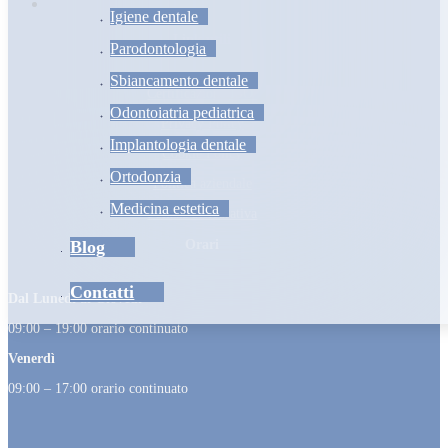
Igiene dentale
Link utili
Parodontologia
Sbiancamento dentale
Certificazione ISO
Odontoiatria pediatrica
Privacy Policy
Implantologia dentale
Cookie Policy
Ortodonzia
Politica aziendale
Medicina estetica
Polizza assicurativa
Orari
Blog
Contatti
Dal Lunedì al Giovedì
09:00 – 19:00 orario continuato
Venerdì
09:00 – 17:00 orario continuato