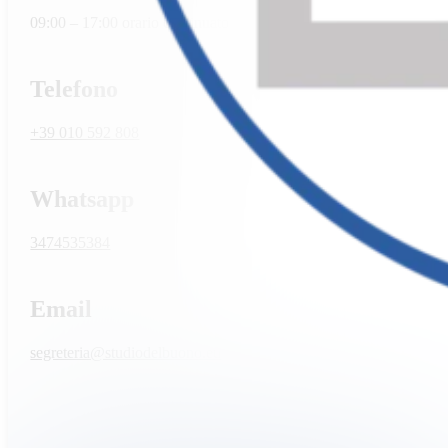
09:00 – 17:00 orario continuato
Telefono
+39 010 592 808
Whatsapp
3474535384
Email
segreteria@studiodelbuono.eu