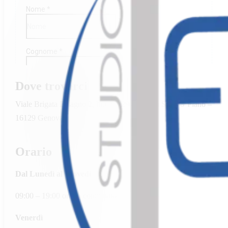
Dove trovarci
Viale Brigata Bisagno 2, Interno 29-30 Scala SX – 8°Piano –
16129 Genova
Orario
Dal Lunedì al Giovedì
09:00 – 19:00 orario continuato
Venerdì