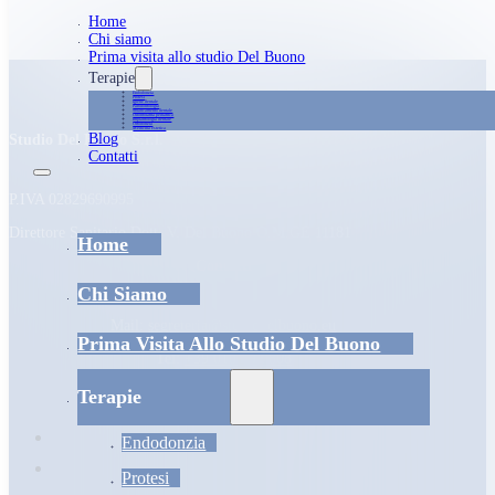
Home
Chi siamo
Prima visita allo studio Del Buono
Terapie
Endodonzia
Protesi
Igiene dentale
Parodontologia
Sbiancamento dentale
Odontoiatria pediatrica
Implantologia dentale
Ortodonzia
Medicina estetica
Blog
Studio Del Buono S.r.l.
Contatti
P.IVA 02829690995
Direttore Sanitario Dott. V. Del Buono O.M.GE 11181
Home
Contatti
Chi Siamo
Mail:
segreteria@studiodelbuono.eu
Prima Visita Allo Studio Del Buono
Tel:
+39 010 592 808
Whatsapp:
3474535384
Terapie
Endodonzia
Protesi