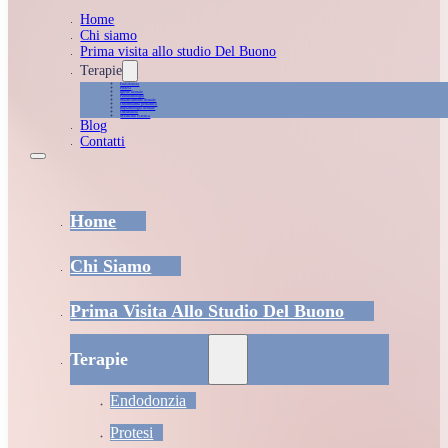
Home
Chi siamo
Prima visita allo studio Del Buono
Terapie
Endodonzia
Protesi
Igiene dentale
Parodontologia
Sbiancamento dentale
Odontoiatria pediatrica
Implantologia dentale
Ortodonzia
Medicina estetica
Blog
Contatti
Home
Chi Siamo
Prima Visita Allo Studio Del Buono
Terapie
Endodonzia
Protesi