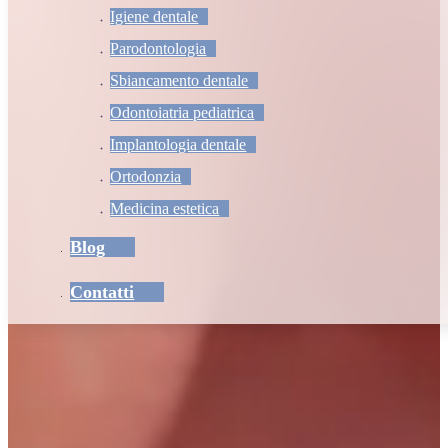
Igiene dentale
Parodontologia
Sbiancamento dentale
Odontoiatria pediatrica
Implantologia dentale
Ortodonzia
Medicina estetica
Blog
Contatti