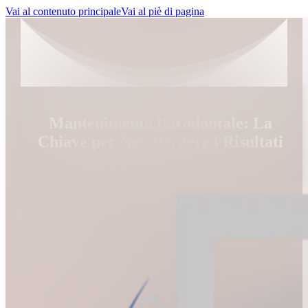
Vai al contenuto principale
Vai al piè di pagina
Mantenimento Parodontale: La
Chiave per Non Perdere i Risultati