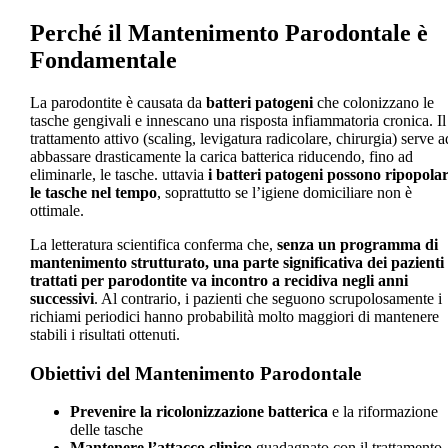
Perché il Mantenimento Parodontale è
Fondamentale
La parodontite è causata da
batteri patogeni
che colonizzano le
tasche gengivali e innescano una risposta infiammatoria cronica. Il
trattamento attivo (scaling, levigatura radicolare, chirurgia) serve a
abbassare drasticamente la carica batterica riducendo, fino ad
eliminarle, le tasche. uttavia
i batteri patogeni possono ripopola
le tasche nel tempo
, soprattutto se l’igiene domiciliare non è
ottimale.
La letteratura scientifica conferma che,
senza un programma di
mantenimento strutturato, una parte significativa dei pazienti
trattati per parodontite va incontro a recidiva negli anni
successivi
. Al contrario, i pazienti che seguono scrupolosamente i
richiami periodici hanno probabilità molto maggiori di mantenere
stabili i risultati ottenuti.
Obiettivi del Mantenimento Parodontale
Prevenire la ricolonizzazione batterica
e la riformazione
delle tasche
Mantenere l’attacco clinico
guadagnato con il trattamento